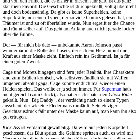
und von den Filmen, die es bisher in diesem Jahr gab, ist das ganz
klar mein Favorit! Die Geschichte ist durchgeknallt, völlig überdreht
und doch bodenständig. Da gibt es keine Superhelden, keine
Superkräfte, nur einen Typen, der zu viele Comics gelesen hat, ein
Träumer ist und zu oft überfallen wurde. Nun ergreift er die Chance
und räumt selber auf. Das geht am Anfang auch nicht gerade locker
über die Bühne.
Der — für mich bis dato — unbekannte Aaron Johnson passt
wunderbar in die Rolle des Losers, der sich ein Herz nimmt und
Kraft aus einer Maske zieht. Einfach rein ins Getümmel. Ist ja für
einen guten Zweck.
Cage und Moretz hingegen sind fern jeder Realität. Ihre Charaktere
sind zum Brüllen komisch, wie selbstverständlich sie mit Waffen
umgehen: absolut gaga. Cage konnte endlich mal wieder einen
Helden spielen. Das wollte er ja schon immer. Für
Superman
hat's
nicht gereicht (zum Glück), also hat er sich später den
Ghost Rider
gekrallt. Nun "Big Daddy", der verdächtig nach so einem Typen
ausschaut, der wie eine Fledermaus rumläuft. Sein einziger
Gesichtsausdruck fällt unter der Maske kaum auf, man kann ihn also
gut ertragen.
Kick-Ass
ist verdammt gewalttätig. Da wird auf jeden Körperteil
geschossen, das Blut spritzt, die Gehirne spritzen auch, es wird mit
Messern überall in den menschlichen Körper gestochen, außerdem