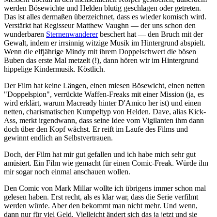
werden Bösewichte und Helden blutig geschlagen oder getreten.
Das ist alles dermaßen überzeichnet, dass es wieder komisch wird.
Verstärkt hat Regisseur Matthew Vaughn — der uns schon den
wunderbaren
Sternenwanderer
beschert hat — den Bruch mit der
Gewalt, indem er irrsinnig witzige Musik im Hintergrund abspielt.
Wenn die elfjährige Mindy mit ihrem Doppelschwert die bösen
Buben das erste Mal metzelt (!), dann hören wir im Hintergrund
hippelige Kindermusik. Köstlich.
Der Film hat keine Längen, einen miesen Bösewicht, einen netten
"Doppelspion", verrückte Waffen-Freaks mit einer Mission (ja, es
wird erklärt, warum Macready hinter D'Amico her ist) und einen
netten, charismatischen Kumpeltyp von Helden. Dave, alias Kick-
Ass, merkt irgendwann, dass seine Idee vom Vigilanten ihm dann
doch über den Kopf wächst. Er reift im Laufe des Films und
gewinnt endlich an Selbstvertrauen.
Doch, der Film hat mir gut gefallen und ich habe mich sehr gut
amüsiert. Ein Film wie gemacht für einen Comic-Freak. Würde ihn
mir sogar noch einmal anschauen wollen.
Den Comic von Mark Millar wollte ich übrigens immer schon mal
gelesen haben. Erst recht, als es klar war, dass die Serie verfilmt
werden würde. Aber den bekommt man nicht mehr. Und wenn,
dann nur für viel Geld. Vielleicht ändert sich das ja jetzt und sie