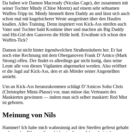
Da haben wir Damon Macready (Nicolas Cage), der zusammen mit
seiner Tochter Mindy (Chloe Moretz) auf einem sehr seltsamen
Waffen-Tripp ist. Mindy himmelt ihren Daddy an und lässt sich auch
schon mal mit kugelsicherer Weste ausgerüstet über den Haufen
knallen. Alles Training. Denn inspiriert von Kick-Ass streifen auch
Vater und Tochter bald Kostüme über und machen als Big Daddy
und Hit-Girl den Ganoven die Hölle heiß. Erwähnte ich schon den
Waffen-Tick?
Damon ist nicht hinter irgendwelchen Straßenräubern her. Er hat
noch eine Rechnung mit dem Oberganoven Frank D’Amico (Mark
Strong) offen. Der findet es allerdings gar nicht lustig, dass seine
Leute alle von diesen Vigilanten abgemurkst werden. Also eröffnet
er die Jagd auf Kick-Ass, den er als Mörder seiner Angestellten
ansieht.
Um an Kick-Ass heranzukommen schlägt D’Amicos Sohn Chris
(Christopher Mintz-Plasse) vor, man müsse das Vertrauen des
Maskierten gewinnen — indem man sich selber maskiert: Red Mist
ist geboren.
Meinung von
Nils
Hammer! Ich habe mich wahnsinnig auf den Streifen gefreut gehabt