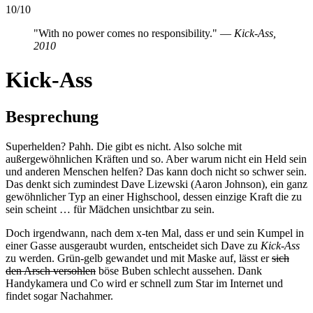
10
/
10
"With no power comes no responsibility." —
Kick-Ass,
2010
Kick-Ass
Besprechung
Superhelden? Pahh. Die gibt es nicht. Also solche mit
außergewöhnlichen Kräften und so. Aber warum nicht ein Held sein
und anderen Menschen helfen? Das kann doch nicht so schwer sein.
Das denkt sich zumindest Dave Lizewski (Aaron Johnson), ein ganz
gewöhnlicher Typ an einer Highschool, dessen einzige Kraft die zu
sein scheint … für Mädchen unsichtbar zu sein.
Doch irgendwann, nach dem x-ten Mal, dass er und sein Kumpel in
einer Gasse ausgeraubt wurden, entscheidet sich Dave zu
Kick-Ass
zu werden. Grün-gelb gewandet und mit Maske auf, lässt er
sich
den Arsch versohlen
böse Buben schlecht aussehen. Dank
Handykamera und Co wird er schnell zum Star im Internet und
findet sogar Nachahmer.