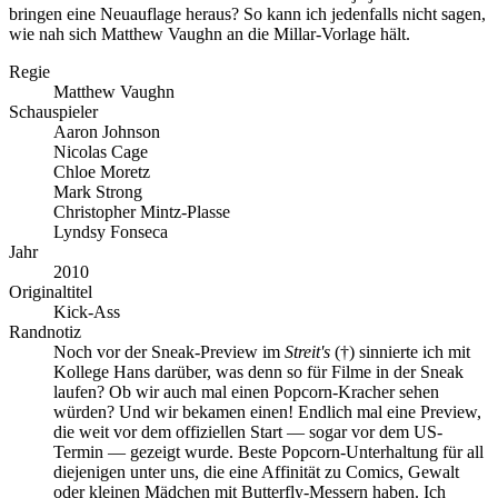
bringen eine Neuauflage heraus? So kann ich jedenfalls nicht sagen,
wie nah sich Matthew Vaughn an die Millar-Vorlage hält.
Regie
Matthew Vaughn
Schauspieler
Aaron Johnson
Nicolas Cage
Chloe Moretz
Mark Strong
Christopher Mintz-Plasse
Lyndsy Fonseca
Jahr
2010
Originaltitel
Kick-Ass
Randnotiz
Noch vor der Sneak-Preview im
Streit's
(†) sinnierte ich mit
Kollege Hans darüber, was denn so für Filme in der Sneak
laufen? Ob wir auch mal einen Popcorn-Kracher sehen
würden? Und wir bekamen einen! Endlich mal eine Preview,
die weit vor dem offiziellen Start — sogar vor dem US-
Termin — gezeigt wurde. Beste Popcorn-Unterhaltung für all
diejenigen unter uns, die eine Affinität zu Comics, Gewalt
oder kleinen Mädchen mit Butterfly-Messern haben. Ich