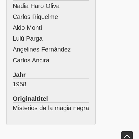
Nadia Haro Oliva
Carlos Riquelme
Aldo Monti
Lulú Parga
Angelines Fernández
Carlos Ancira
Jahr
1958
Originaltitel
Misterios de la magia negra
Klick um