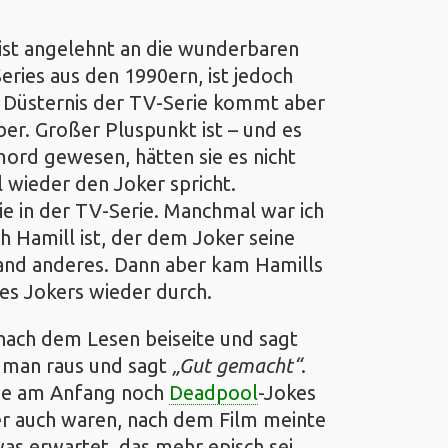
ist angelehnt an die wunderbaren
ries aus den 1990ern, ist jedoch
e Düsternis der TV-Serie kommt aber
er. Großer Pluspunkt ist – und es
ord gewesen, hätten sie es nicht
 wieder den Joker spricht.
wie in der TV-Serie. Manchmal war ich
ich Hamill ist, der dem Joker seine
and anderes. Dann aber kam Hamills
des Jokers wieder durch.
nach dem Lesen beiseite und sagt
t man raus und sagt
Gut gemacht
.
die am Anfang noch
Deadpool
-Jokes
er auch waren, nach dem Film meinte
as erwartet, das mehr episch sei.