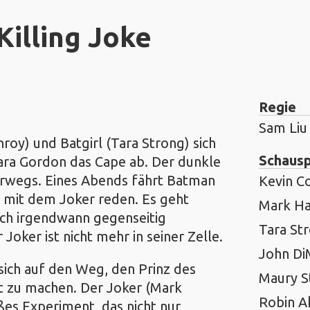
Killing Joke
Regie
Sam Liu
y) und Batgirl (Tara Strong) sich
Schausp
bara Gordon das Cape ab. Der dunkle
nterwegs. Eines Abends fährt Batman
Kevin C
 mit dem Joker reden. Es geht
Mark Ha
ich irgendwann gegenseitig
Tara St
Joker ist nicht mehr in seiner Zelle.
John Di
ich auf den Weg, den Prinz des
Maury S
t zu machen. Der Joker (Mark
Robin A
ßes Experiment, das nicht nur