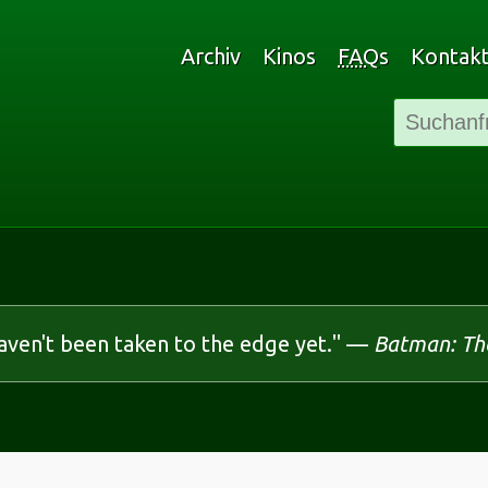
Archiv
Kinos
FAQ
s
Kontak
aven't been taken to the edge yet." —
Batman: The