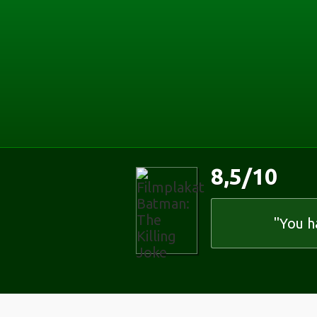
Startseite
zum Inhalt springen
zur Suche springen
Die Suche
8,5
/
10
"You h