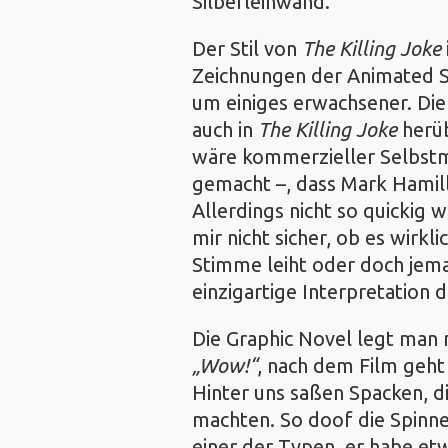
Silberleinwand.
Der Stil von
The Killing Joke
Zeichnungen der Animated Se
um einiges erwachsener. Di
auch in
The Killing Joke
herüb
wäre kommerzieller Selbstm
gemacht –, dass Mark Hamill
Allerdings nicht so quickig 
mir nicht sicher, ob es wirkl
Stimme leiht oder doch jem
einzigartige Interpretation 
Die Graphic Novel legt man 
Wow!
, nach dem Film geh
Hinter uns saßen Spacken, 
machten. So doof die Spinn
einer der Typen, er habe etw