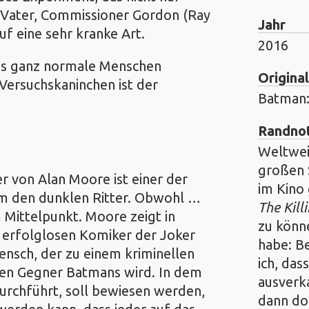
n Vater, Commissioner Gordon (Ray
Jahr
uf eine sehr kranke Art.
2016
ass ganz normale Menschen
Original
Versuchskaninchen ist der
Batman:
Randno
Weltwei
großen 
r von Alan Moore ist einer der
im Kino 
um den dunklen Ritter. Obwohl …
The Kill
m Mittelpunkt. Moore zeigt in
zu könne
 erfolglosen Komiker der Joker
habe: B
nsch, der zu einem kriminellen
ich, das
ten Gegner Batmans wird. In dem
ausverk
urchführt, soll bewiesen werden,
dann doc