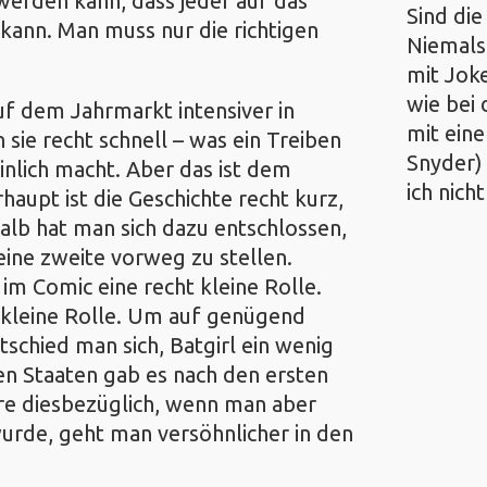
werden kann, dass jeder auf das
Sind die
ann. Man muss nur die richtigen
Niemals
mit Jok
wie bei 
uf dem Jahrmarkt intensiver in
mit ein
 sie recht schnell – was ein Treiben
Snyder)
nlich macht. Aber das ist dem
ich nicht
aupt ist die Geschichte recht kurz,
alb hat man sich dazu entschlossen,
eine zweite vorweg zu stellen.
 im Comic eine recht kleine Rolle.
 kleine Rolle. Um auf genügend
chied man sich, Batgirl ein wenig
en Staaten gab es nach den ersten
e diesbezüglich, wenn man aber
rde, geht man versöhnlicher in den