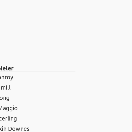
ieler
onroy
mill
rong
Maggio
terling
kin Downes