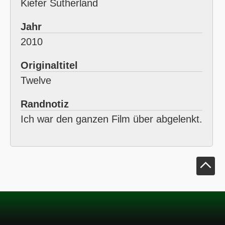
Kiefer Sutherland
Jahr
2010
Originaltitel
Twelve
Randnotiz
Ich war den ganzen Film über abgelenkt.
Klick um