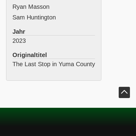
Ryan Masson
Sam Huntington
Jahr
2023
Originaltitel
The Last Stop in Yuma County
Klick um