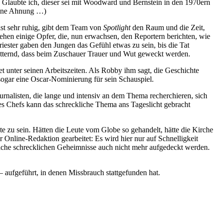
. Glaubte ich, dieser sei mit Woodward und Bernstein in den 1970ern
Keine Ahnung …)
st sehr ruhig, gibt dem Team von
Spotlight
den Raum und die Zeit,
sehen einige Opfer, die, nun erwachsen, den Reportern berichten, wie
iester gaben den Jungen das Gefühl etwas zu sein, bis die Tat
hütternd, dass beim Zuschauer Trauer und Wut geweckt werden.
 unter seinen Arbeitszeiten. Als Robby ihm sagt, die Geschichte
 sogar eine Oscar-Nominierung für sein Schauspiel.
urnalisten, die lange und intensiv an dem Thema recherchieren, sich
es Chefs kann das schreckliche Thema ans Tageslicht gebracht
te zu sein. Hätten die Leute vom Globe so gehandelt, hätte die Kirche
Online-Redaktion gearbeitet: Es wird hier nur auf Schnelligkeit
solche schrecklichen Geheimnisse auch nicht mehr aufgedeckt werden.
 aufgeführt, in denen Missbrauch stattgefunden hat.