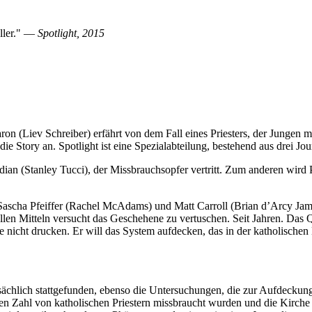
eller." —
Spotlight, 2015
 (Liev Schreiber) erfährt von dem Fall eines Priesters, der Jungen 
 die Story an. Spotlight ist eine Spezialabteilung, bestehend aus drei
an (Stanley Tucci), der Missbrauchsopfer vertritt. Zum anderen wird Ph
ha Pfeiffer (Rachel McAdams) und Matt Carroll (Brian d’Arcy James), d
llen Mitteln versucht das Geschehene zu vertuschen. Seit Jahren. Das Q
 nicht drucken. Er will das System aufdecken, das in der katholischen
sächlich stattgefunden, ebenso die Untersuchungen, die zur Aufdeckun
en Zahl von katholischen Priestern missbraucht wurden und die Kirche n