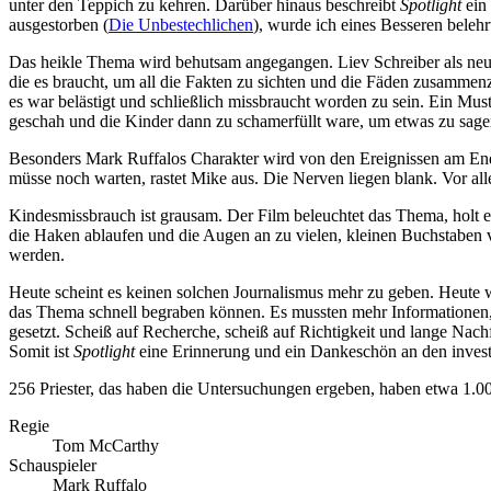
unter den Teppich zu kehren. Darüber hinaus beschreibt
Spotlight
ein 
ausgestorben (
Die Unbestechlichen
), wurde ich eines Besseren beleh
Das heikle Thema wird behutsam angegangen. Liev Schreiber als neue
die es braucht, um all die Fakten zu sichten und die Fäden zusammenz
es war belästigt und schließlich missbraucht worden zu sein. Ein Mus
geschah und die Kinder dann zu schamerfüllt ware, um etwas zu sagen
Besonders Mark Ruffalos Charakter wird von den Ereignissen am Ende 
müsse noch warten, rastet Mike aus. Die Nerven liegen blank. Vor alle
Kindesmissbrauch ist grausam. Der Film beleuchtet das Thema, holt es
die Haken ablaufen und die Augen an zu vielen, kleinen Buchstaben v
werden.
Heute scheint es keinen solchen Journalismus mehr zu geben. Heute wi
das Thema schnell begraben können. Es mussten mehr Informationen, m
gesetzt. Scheiß auf Recherche, scheiß auf Richtigkeit und lange Nac
Somit ist
Spotlight
eine Erinnerung und ein Dankeschön an den invest
256 Priester, das haben die Untersuchungen ergeben, haben etwa 1.00
Regie
Tom McCarthy
Schauspieler
Mark Ruffalo