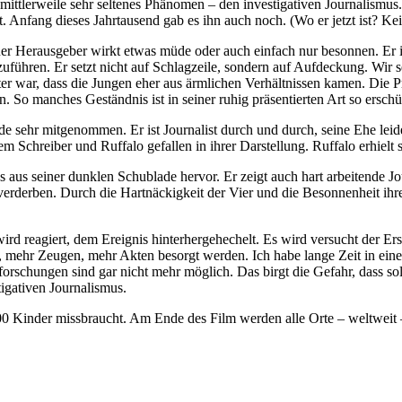
mittlerweile sehr seltenes Phänomen – den investigativen Journalismus
rt. Anfang dieses Jahrtausend gab es ihn auch noch. (Wo er jetzt ist? 
r Herausgeber wirkt etwas müde oder auch einfach nur besonnen. Er i
uführen. Er setzt nicht auf Schlagzeile, sondern auf Aufdeckung. Wir 
ter war, dass die Jungen eher aus ärmlichen Verhältnissen kamen. Die Pr
. So manches Geständnis ist in seiner ruhig präsentierten Art so ersc
sehr mitgenommen. Er ist Journalist durch und durch, seine Ehe leidet
m Schreiber und Ruffalo gefallen in ihrer Darstellung. Ruffalo erhielt
 aus seiner dunklen Schublade hervor. Er zeigt auch hart arbeitende Jo
erderben. Durch die Hartnäckigkeit der Vier und die Besonnenheit ihr
rd reagiert, dem Ereignis hinterhergehechelt. Es wird versucht der Ers
ehr Zeugen, mehr Akten besorgt werden. Ich habe lange Zeit in einer 
hforschungen sind gar nicht mehr möglich. Das birgt die Gefahr, dass 
igativen Journalismus.
0 Kinder missbraucht. Am Ende des Film werden alle Orte – weltweit –