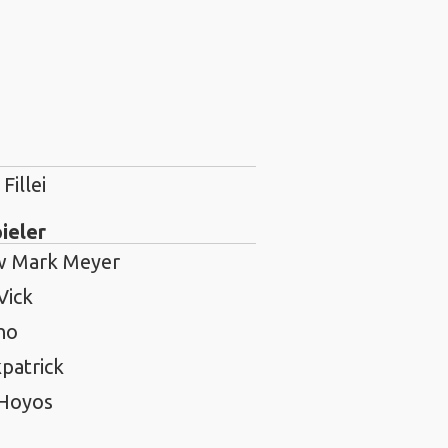
Fillei
ieler
w Mark Meyer
Vick
no
patrick
 Hoyos