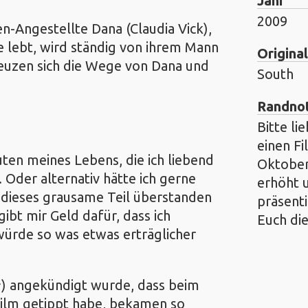
Jahr
2009
n-Angestellte Dana (Claudia Vick),
e lebt, wird ständig von ihrem Mann
Original
euzen sich die Wege von Dana und
South
Randno
Bitte li
einen F
ten meines Lebens, die ich liebend
Oktober
Oder alternativ hätte ich gerne
erhöht 
h dieses grausame Teil überstanden
präsenti
ibt mir Geld dafür, dass ich
Euch die
 würde so was etwas erträglicher
) angekündigt wurde, dass beim
Film getippt habe, bekamen so