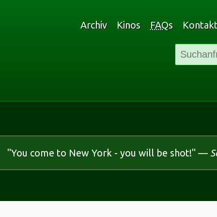
Archiv
Kinos
FAQ
s
Kontak
"You come to New York - you will be shot!" —
S