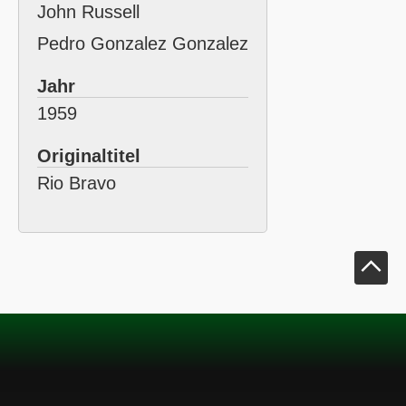
John Russell
Pedro Gonzalez Gonzalez
Jahr
1959
Originaltitel
Rio Bravo
Klick um