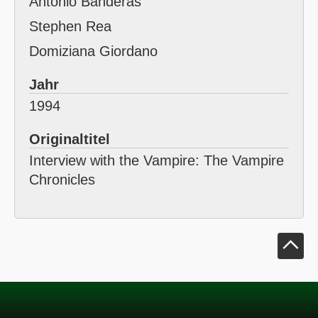
Antonio Banderas
Stephen Rea
Domiziana Giordano
Jahr
1994
Originaltitel
Interview with the Vampire: The Vampire
Chronicles
Klick um