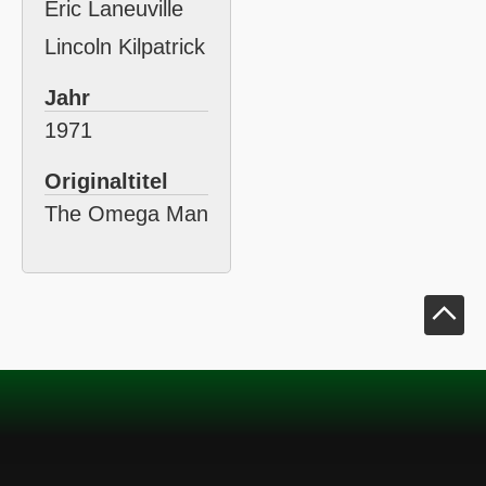
Eric Laneuville
Lincoln Kilpatrick
Jahr
1971
Originaltitel
The Omega Man
Klick um