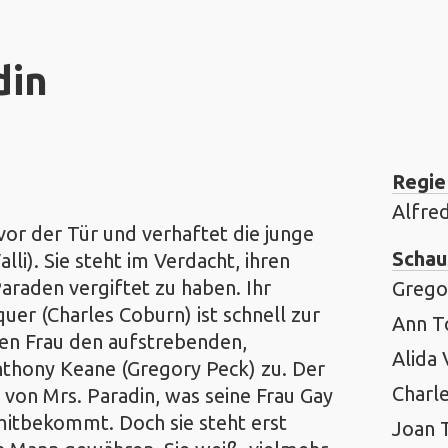
din
Regie
Alfre
 vor der Tür und verhaftet die junge
Schau
li). Sie steht im Verdacht, ihren
araden vergiftet zu haben. Ihr
Grego
uer (Charles Coburn) ist schnell zur
Ann T
iven Frau den aufstrebenden,
Alida 
nthony Keane (Gregory Peck) zu. Der
Charl
 von Mrs. Paradin, was seine Frau Gay
mitbekommt. Doch sie steht erst
Joan 