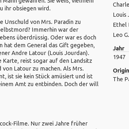
en Mann gewähren. Sie weiß, vielmehr
Charl
u ihr obsiegen wird.
Louis
ie Unschuld von Mrs. Paradin zu
Ethel
 Selbstmord? Immerhin war der
Leo G.
Lebens überdrüssig. Oder war es doch
in hat dem General das Gift gegeben,
Jahr
ner Andre Latour (Louis Jourdan).
1947
e Karte, reist sogar auf den Landsitz
ld von Latour zu machen. Als Mrs.
Origin
 ist sie kein Stück amüsiert und ist
The P
einem Amt zu entbinden. Doch der will
cock-Filme. Nur zwei Jahre früher