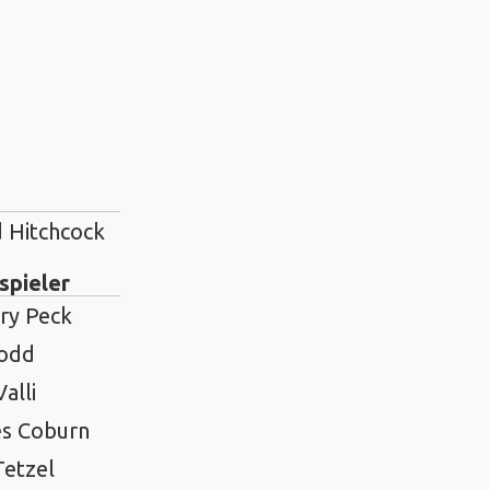
d Hitchcock
spieler
ry Peck
odd
Valli
es Coburn
Tetzel