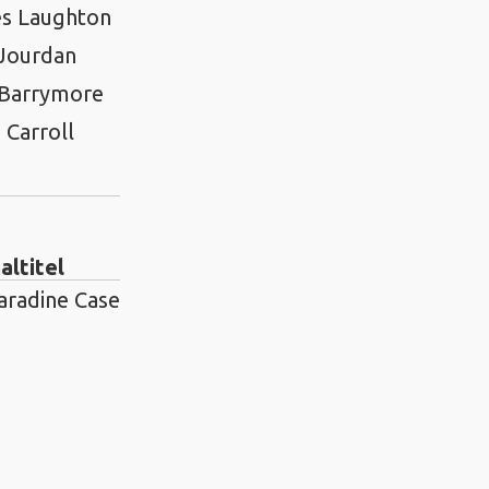
es Laughton
 Jourdan
 Barrymore
 Carroll
altitel
aradine Case