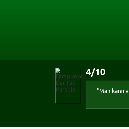
Startseite
zum Inhalt springen
zur Suche springen
Die Suche
4
/
10
"Man kann v