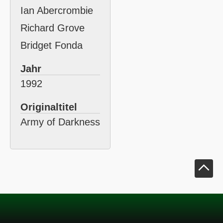
Ian Abercrombie
Richard Grove
Bridget Fonda
Jahr
1992
Originaltitel
Army of Darkness
Klick um